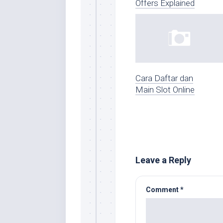
Offers Explained
Cara Daftar dan
Main Slot Online
Leave a Reply
Comment
*