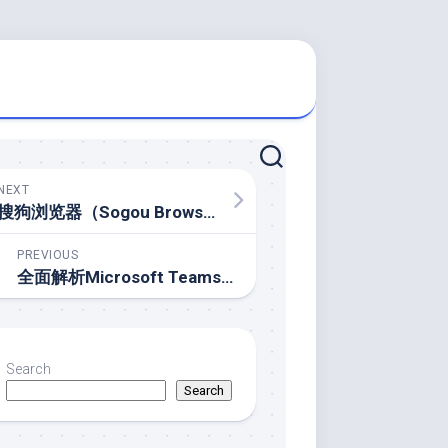
NEXT
搜狗浏览器（Sogou Browser）在现代互联网环境中的全面解析与使用体验：从快速上网到智能搜索整合的高效工具深度介绍
PREVIOUS
全面解析Microsoft Teams Download下载方式与远程办公协作优势的完整指南
Search
Search