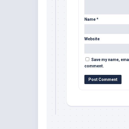
Name
*
Website
Save my name, email,
comment.