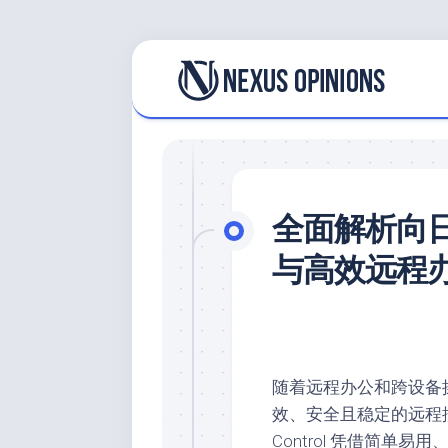
Skip
to
content
全面解析向
与高效远程
随着远程办公和跨设备
效、安全且稳定的远程
Control 凭借简