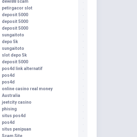
dewi88 scam
petirgacor slot
deposit 5000
deposit 5000
deposit 5000
sungaitoto
depo 5k
sungaitoto
slot depo 5k
deposit 5000
pos4d link alternatif
pos4d
pos4d
online casino real money
Australia
jeetcity casino
phising
situs pos4d
pos4d
situs penipuan
Scam Site