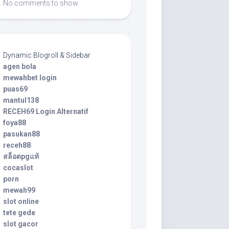
No comments to show.
Dynamic Blogroll & Sidebar
agen bola
mewahbet login
puas69
mantul138
RECEH69 Login Alternatif
foya88
pasukan88
receh88
สล็อตpgแท้
cocaslot
porn
mewah99
slot online
tete gede
slot gacor