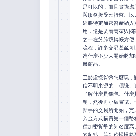
是可以的，而且實際應
與服務接受比特幣、以
經將特定加密資產納入
用，還是要看商家與國
之一在於跨境轉帳方便
流程，許多交易甚至可
為什麼不少人開始將加
機商品。
至於虛擬貨幣怎麼玩，
信不明來源的「穩賺」
了解什麼是錢包、什麼
制，然後再小額嘗試。
新手的交易所開始，完
入金方式購買第一個幣
種加密貨幣的知名度高
的起點。等到你慢慢熟