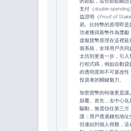
的節點，這些節點驗證
支付（double-spend
益證明（Proof of 
易。比特幣的原理即是
功者獲得新幣作為獎勵
虛擬貨幣原理在這裡延
個系統，全球用戶共同
太坊則更進一步，引入
行程式碼，例如自動貸
的透明度和不可篡改性
投資者的關鍵魅力。
加密貨幣的特徵更是讓
顛覆。首先，去中心化
驅動，無需信任第三方
護：用戶透過錢包地址
但連結到個人很難，這