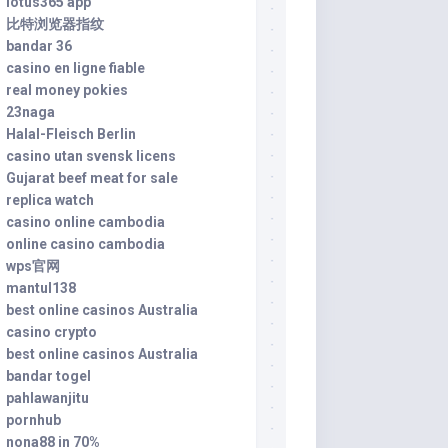
lotus365 app
比特浏览器指纹
bandar 36
casino en ligne fiable
real money pokies
23naga
Halal-Fleisch Berlin
casino utan svensk licens
Gujarat beef meat for sale
replica watch
casino online cambodia
online casino cambodia
wps官网
mantul138
best online casinos Australia
casino crypto
best online casinos Australia
bandar togel
pahlawanjitu
pornhub
nona88 in 70%