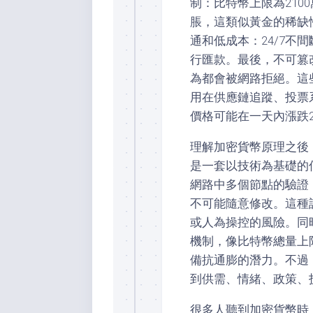
制：比特幣上限為21
脹，這類似黃金的稀缺
通和低成本：24/7不
行匯款。最後，不可篡
為都會被網路拒絕。這
用在供應鏈追蹤、投票
價格可能在一天內漲跌
理解加密貨幣原理之後
是一套以技術為基礎的
網路中多個節點的驗證
不可能隨意修改。這種
或人為操控的風險。同
機制，像比特幣總量上
備抗通膨的潛力。不過
到供需、情緒、政策、
很多人聽到加密貨幣時