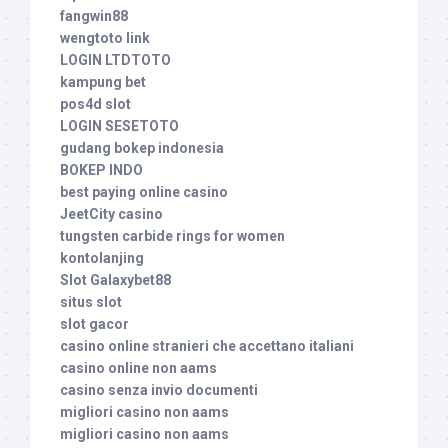
fangwin88
wengtoto link
LOGIN LTDTOTO
kampung bet
pos4d slot
LOGIN SESETOTO
gudang bokep indonesia
BOKEP INDO
best paying online casino
JeetCity casino
tungsten carbide rings for women
kontolanjing
Slot Galaxybet88
situs slot
slot gacor
casino online stranieri che accettano italiani
casino online non aams
casino senza invio documenti
migliori casino non aams
migliori casino non aams