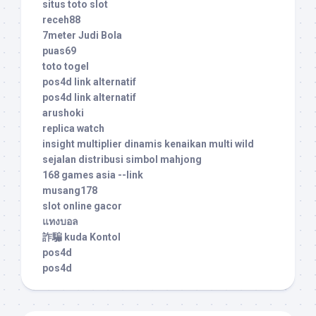
situs toto slot
receh88
7meter Judi Bola
puas69
toto togel
pos4d link alternatif
pos4d link alternatif
arushoki
replica watch
insight multiplier dinamis kenaikan multi wild
sejalan distribusi simbol mahjong
168 games asia --link
musang178
slot online gacor
แทงบอล
詐騙 kuda Kontol
pos4d
pos4d