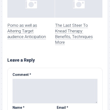
Porno as well as
The Last Steer To
Altering Target
Knead Therapy:
audience Anticipation
Benefits, Techniques
More
Leave a Reply
Comment
*
Name
*
Email
*