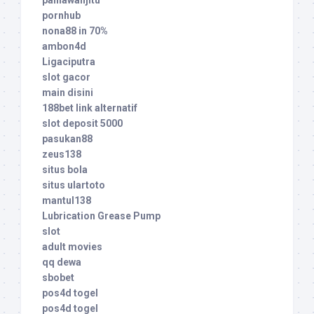
pornhub
nona88 in 70%
ambon4d
Ligaciputra
slot gacor
main disini
188bet link alternatif
slot deposit 5000
pasukan88
zeus138
situs bola
situs ulartoto
mantul138
Lubrication Grease Pump
slot
adult movies
qq dewa
sbobet
pos4d togel
pos4d togel