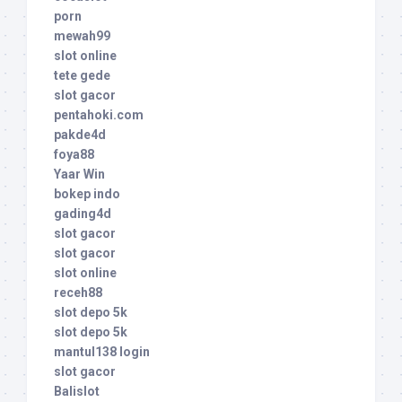
porn
mewah99
slot online
tete gede
slot gacor
pentahoki.com
pakde4d
foya88
Yaar Win
bokep indo
gading4d
slot gacor
slot gacor
slot online
receh88
slot depo 5k
slot depo 5k
mantul138 login
slot gacor
Balislot