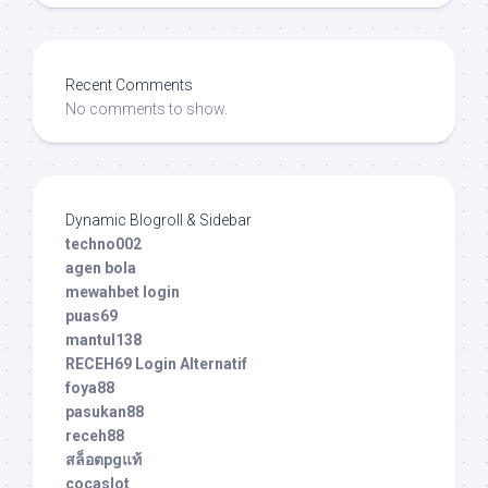
Recent Comments
No comments to show.
Dynamic Blogroll & Sidebar
techno002
agen bola
mewahbet login
puas69
mantul138
RECEH69 Login Alternatif
foya88
pasukan88
receh88
สล็อตpgแท้
cocaslot