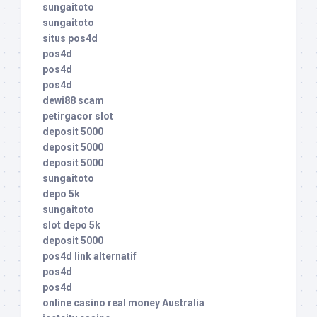
sungaitoto
sungaitoto
situs pos4d
pos4d
pos4d
pos4d
dewi88 scam
petirgacor slot
deposit 5000
deposit 5000
deposit 5000
sungaitoto
depo 5k
sungaitoto
slot depo 5k
deposit 5000
pos4d link alternatif
pos4d
pos4d
online casino real money Australia