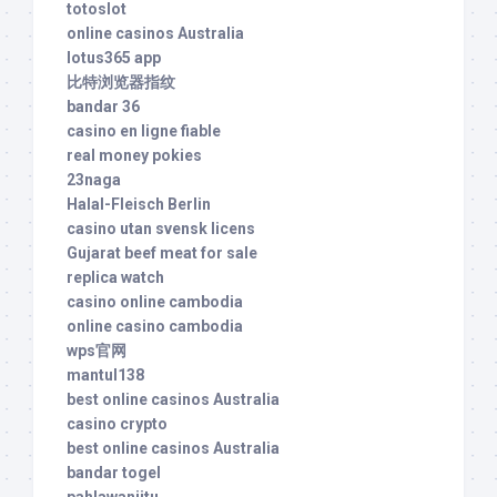
totoslot
online casinos Australia
lotus365 app
比特浏览器指纹
bandar 36
casino en ligne fiable
real money pokies
23naga
Halal-Fleisch Berlin
casino utan svensk licens
Gujarat beef meat for sale
replica watch
casino online cambodia
online casino cambodia
wps官网
mantul138
best online casinos Australia
casino crypto
best online casinos Australia
bandar togel
pahlawanjitu