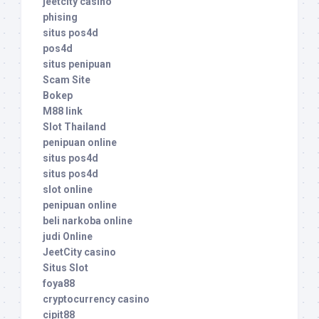
jeetcity casino
phising
situs pos4d
pos4d
situs penipuan
Scam Site
Bokep
M88 link
Slot Thailand
penipuan online
situs pos4d
situs pos4d
slot online
penipuan online
beli narkoba online
judi Online
JeetCity casino
Situs Slot
foya88
cryptocurrency casino
cipit88