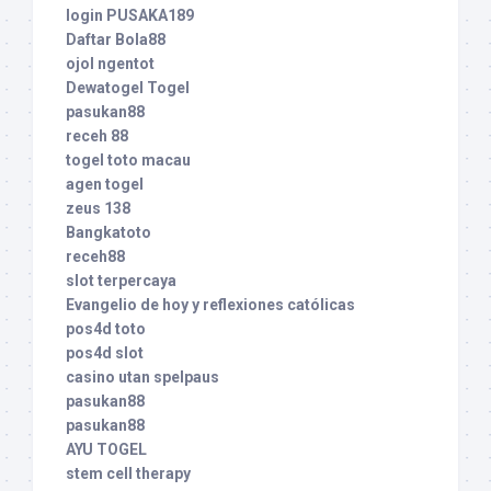
login PUSAKA189
Daftar Bola88
ojol ngentot
Dewatogel Togel
pasukan88
receh 88
togel toto macau
agen togel
zeus 138
Bangkatoto
receh88
slot terpercaya
Evangelio de hoy y reflexiones católicas
pos4d toto
pos4d slot
casino utan spelpaus
pasukan88
pasukan88
AYU TOGEL
stem cell therapy