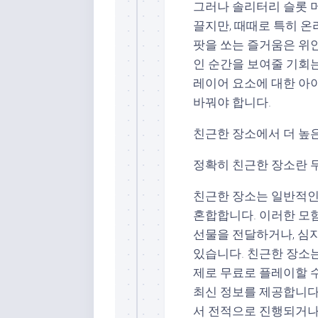
그러나 솔리터리 슬롯 
끌지만, 때때로 특히 온
팟을 쏘는 즐거움은 위안
인 순간을 보여줄 기회
레이어 요소에 대한 아
바꿔야 합니다.
친근한 장소에서 더 높
정확히 친근한 장소란 
친근한 장소는 일반적인
혼합합니다. 이러한 모
선물을 전달하거나, 심
있습니다. 친근한 장소는 
제로 무료로 플레이할 수
최신 정보를 제공합니다.
서 전적으로 진행되거나