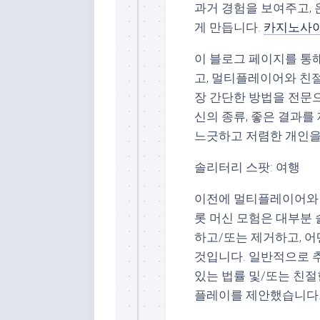
과거 경험을 보여주고,
게 만듭니다.
카지노사
이 블로그 페이지를 통
고, 멀티플레이어와 친
장 간단한 방법을 전문
신의 종류, 좋은 결과를
느긋하고 저렴한 개인을
솔리터리 스팟: 여행
이전에 멀티플레이어와 
롯 머신 모험은 대부분 
하고/또는 제거하고, 어
것입니다. 일반적으로 
있는 법률 및/또는 친
플레이를 제안했습니다