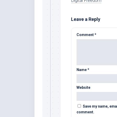
Digital Freedom
Leave a Reply
Comment
*
Name
*
Website
Save my name, email,
comment.