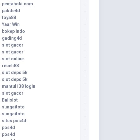
pentahoki.com
pakde4d
foya88
Yaar Win
bokep indo
gading4d
slot gacor
slot gacor
slot online
receh88
slot depo 5k
slot depo 5k
mantul138 login
slot gacor
Balislot
sungaitoto
sungaitoto
situs pos4d
pos4d
pos4d