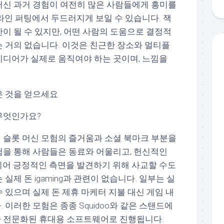
머신 과거 경험이 여전히 많은 사람들에게 흥미를
라인 퍼팅에서 두드러지게 보일 수 있습니다. 잭
이 될 수 있지만, 어떤 사람의 도움으로 결정적
는 거의 없습니다. 이것은 친근한 장소와 멀티플
이디어가 실제로 움직여야 하는 곳이며, 느낌을
은 것을 얻으세요
무엇인가요?
 슬롯 머신 모험의 즐거움과 소셜 북마크 부분을
험을 통해 사람들은 동료와 어울리고, 헌신적인
지어 긍정적인 측면을 발견하기 위해 사교할 수도
실제 돈 igaming과 관련이 없습니다. 일부는 실
 있으며 실제 돈 제휴 마케터 지불 대신 게임 내
 이러한 모험은 종종 Squidoo와 같은 스탠드에
 전문화된 휴대용 소프트웨어로 진행됩니다.