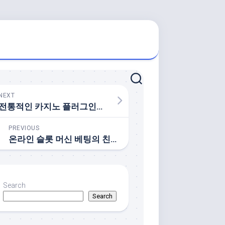
NEXT
전통적인 카지노 플러그인에 대한 모든 진행 상황: 솔루션이 온라인 베팅을 통해 전환되는 방식
PREVIOUS
온라인 슬롯 머신 베팅의 친절한 끝을 시도: 멀티플레이어와 친절한 장소
Search
Search