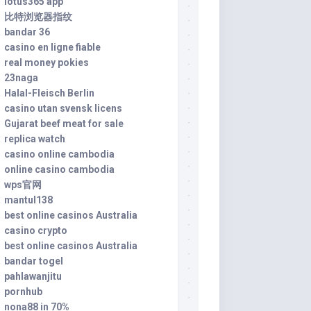
lotus365 app
比特浏览器指纹
bandar 36
casino en ligne fiable
real money pokies
23naga
Halal-Fleisch Berlin
casino utan svensk licens
Gujarat beef meat for sale
replica watch
casino online cambodia
online casino cambodia
wps官网
mantul138
best online casinos Australia
casino crypto
best online casinos Australia
bandar togel
pahlawanjitu
pornhub
nona88 in 70%