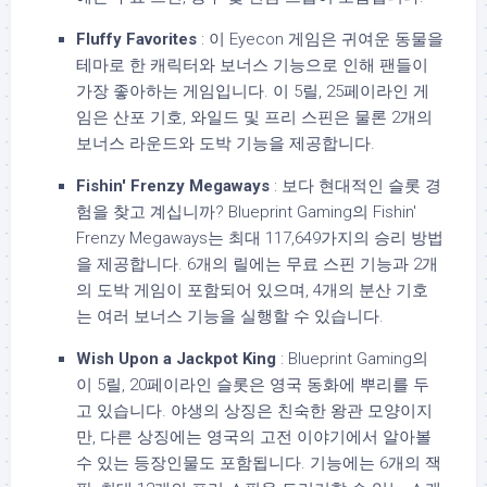
Fluffy Favorites
: 이 Eyecon 게임은 귀여운 동물을
테마로 한 캐릭터와 보너스 기능으로 인해 팬들이
가장 좋아하는 게임입니다. 이 5릴, 25페이라인 게
임은 산포 기호, 와일드 및 프리 스핀은 물론 2개의
보너스 라운드와 도박 기능을 제공합니다.
Fishin' Frenzy Megaways
: 보다 현대적인 슬롯 경
험을 찾고 계십니까? Blueprint Gaming의 Fishin'
Frenzy Megaways는 최대 117,649가지의 승리 방법
을 제공합니다. 6개의 릴에는 무료 스핀 기능과 2개
의 도박 게임이 포함되어 있으며, 4개의 분산 기호
는 여러 보너스 기능을 실행할 수 있습니다.
Wish Upon a Jackpot King
: Blueprint Gaming의
이 5릴, 20페이라인 슬롯은 영국 동화에 뿌리를 두
고 있습니다. 야생의 상징은 친숙한 왕관 모양이지
만, 다른 상징에는 영국의 고전 이야기에서 알아볼
수 있는 등장인물도 포함됩니다. 기능에는 6개의 잭