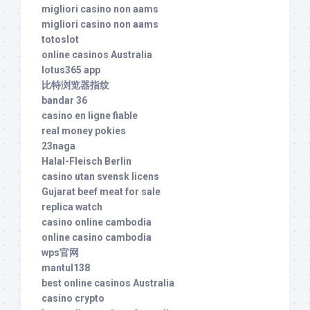
migliori casino non aams
migliori casino non aams
totoslot
online casinos Australia
lotus365 app
比特浏览器指纹
bandar 36
casino en ligne fiable
real money pokies
23naga
Halal-Fleisch Berlin
casino utan svensk licens
Gujarat beef meat for sale
replica watch
casino online cambodia
online casino cambodia
wps官网
mantul138
best online casinos Australia
casino crypto