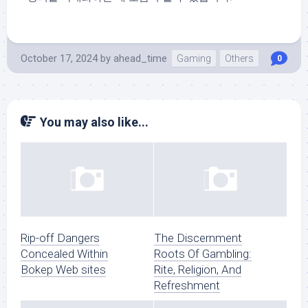
October 17, 2024
by
ahead_time
Gaming
Others
0
You may also like...
Rip-off Dangers
The Discernment
Concealed Within
Roots Of Gambling:
Bokep Web sites
Rite, Religion, And
Refreshment