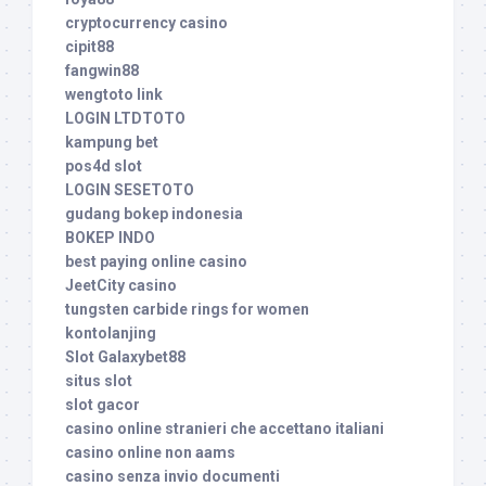
cryptocurrency casino
cipit88
fangwin88
wengtoto link
LOGIN LTDTOTO
kampung bet
pos4d slot
LOGIN SESETOTO
gudang bokep indonesia
BOKEP INDO
best paying online casino
JeetCity casino
tungsten carbide rings for women
kontolanjing
Slot Galaxybet88
situs slot
slot gacor
casino online stranieri che accettano italiani
casino online non aams
casino senza invio documenti