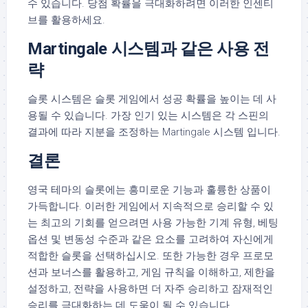
수 있습니다. 당첨 확률을 극대화하려면 이러한 인센티
브를 활용하세요.
Martingale 시스템과 같은 사용 전
략
슬롯 시스템은 슬롯 게임에서 성공 확률을 높이는 데 사
용될 수 있습니다. 가장 인기 있는 시스템은 각 스핀의
결과에 따라 지분을 조정하는 Martingale 시스템 입니다.
결론
영국 테마의 슬롯에는 흥미로운 기능과 훌륭한 상품이
가득합니다. 이러한 게임에서 지속적으로 승리할 수 있
는 최고의 기회를 얻으려면 사용 가능한 기계 유형, 베팅
옵션 및 변동성 수준과 같은 요소를 고려하여 자신에게
적합한 슬롯을 선택하십시오. 또한 가능한 경우 프로모
션과 보너스를 활용하고, 게임 규칙을 이해하고, 제한을
설정하고, 전략을 사용하면 더 자주 승리하고 잠재적인
승리를 극대화하는 데 도움이 될 수 있습니다.