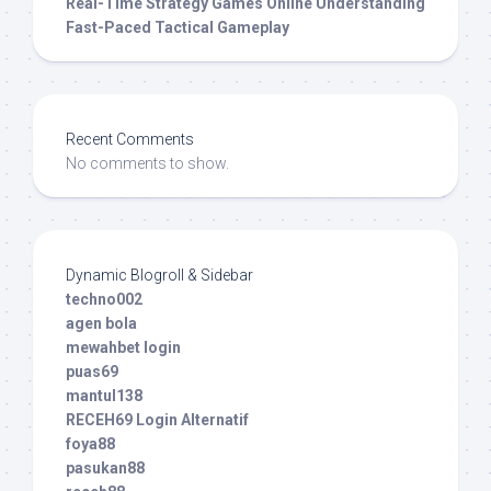
Real-Time Strategy Games Online Understanding
Fast-Paced Tactical Gameplay
Recent Comments
No comments to show.
Dynamic Blogroll & Sidebar
techno002
agen bola
mewahbet login
puas69
mantul138
RECEH69 Login Alternatif
foya88
pasukan88