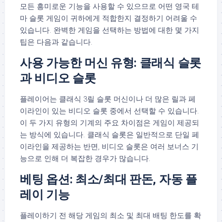
모든 흥미로운 기능을 사용할 수 있으므로 어떤 영국 테
마 슬롯 게임이 귀하에게 적합한지 결정하기 어려울 수
있습니다. 완벽한 게임을 선택하는 방법에 대한 몇 가지
팁은 다음과 같습니다.
사용 가능한 머신 유형: 클래식 슬롯
과 비디오 슬롯
플레이어는 클래식 3릴 슬롯 머신이나 더 많은 릴과 페
이라인이 있는 비디오 슬롯 중에서 선택할 수 있습니다.
이 두 가지 유형의 기계의 주요 차이점은 게임이 제공되
는 방식에 있습니다. 클래식 슬롯은 일반적으로 단일 페
이라인을 제공하는 반면, 비디오 슬롯은 여러 보너스 기
능으로 인해 더 복잡한 경우가 많습니다.
베팅 옵션: 최소/최대 판돈, 자동 플
레이 기능
플레이하기 전 해당 게임의 최소 및 최대 배팅 한도를 확