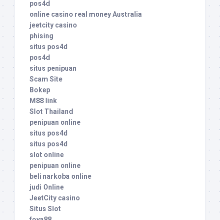
pos4d
online casino real money Australia
jeetcity casino
phising
situs pos4d
pos4d
situs penipuan
Scam Site
Bokep
M88 link
Slot Thailand
penipuan online
situs pos4d
situs pos4d
slot online
penipuan online
beli narkoba online
judi Online
JeetCity casino
Situs Slot
foya88