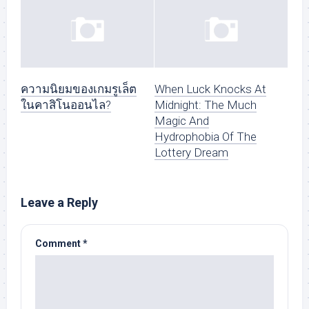
ความนิยมของเกมรูเล็ต
When Luck Knocks At
ในคาสิโนออนไล?
Midnight: The Much
Magic And
Hydrophobia Of The
Lottery Dream
Leave a Reply
Comment
*