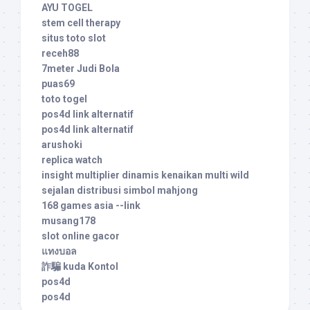
AYU TOGEL
stem cell therapy
situs toto slot
receh88
7meter Judi Bola
puas69
toto togel
pos4d link alternatif
pos4d link alternatif
arushoki
replica watch
insight multiplier dinamis kenaikan multi wild
sejalan distribusi simbol mahjong
168 games asia --link
musang178
slot online gacor
แทงบอล
詐騙 kuda Kontol
pos4d
pos4d