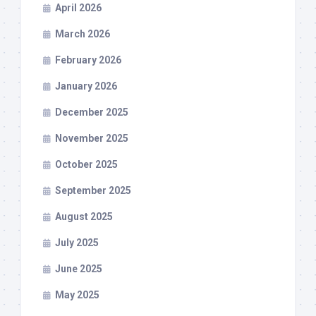
April 2026
March 2026
February 2026
January 2026
December 2025
November 2025
October 2025
September 2025
August 2025
July 2025
June 2025
May 2025