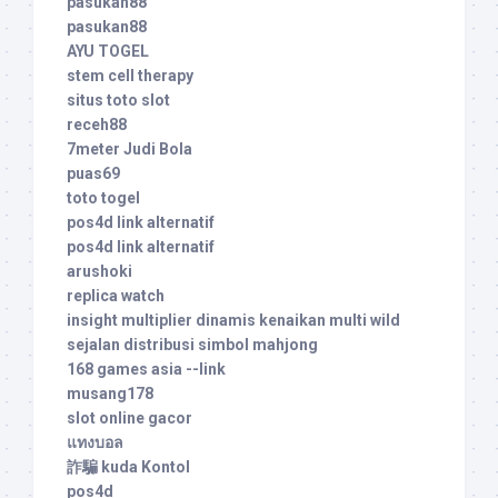
pasukan88
pasukan88
AYU TOGEL
stem cell therapy
situs toto slot
receh88
7meter Judi Bola
puas69
toto togel
pos4d link alternatif
pos4d link alternatif
arushoki
replica watch
insight multiplier dinamis kenaikan multi wild
sejalan distribusi simbol mahjong
168 games asia --link
musang178
slot online gacor
แทงบอล
詐騙 kuda Kontol
pos4d