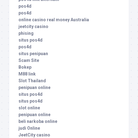
pos4d
pos4d
online casino real money Australia
jeetcity casino
phising
situs pos4d
pos4d
situs penipuan
Scam Site
Bokep
M88 link
Slot Thailand
penipuan online
situs pos4d
situs pos4d
slot online
penipuan online
beli narkoba online
judi Online
JeetCity casino