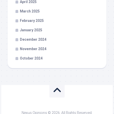
April 2025
March 2025
February 2025
January 2025
December 2024
November 2024
October 2024
Nexus Opinions © 2026. All Rights Reserved.