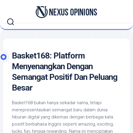
Skip
to
content
Basket168: Platform
Menyenangkan Dengan
Semangat Positif Dan Peluang
Besar
Basket168 bukan hanya sekadar nama, tetapi
merepresentasikan semangat baru dalam dunia
hiburan digital yang dikemas dengan berbagai kata
positif berbahasa Inggris seperti amazing, exciting,
lucky, fun, hingga rewarding. Nama ini menciptakan