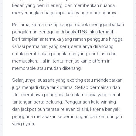
kesan yang penuh energi dan memberikan nuansa
menyenangkan bagi siapa saja yang mendengarnya.
Pertama, kata amazing sangat cocok menggambarkan
pengalaman pengguna di
basket168 link alternatif
.
Dari tampilan antarmuka yang ramah pengguna hingga
variasi permainan yang seru, semuanya dirancang
untuk memberikan pengalaman yang luar biasa dan
memuaskan. Hal ini tentu menjadikan platform ini
memorable atau mudah dikenang.
Selanjutnya, suasana yang exciting atau mendebarkan
juga menjadi daya tarik utama. Setiap permainan dan
fitur membawa pengguna ke dalam dunia yang penuh
tantangan serta peluang. Penggunaan kata winning
dan jackpot pun terasa relevan di sini, karena banyak
pengguna merasakan keberuntungan dan keuntungan
yang nyata.