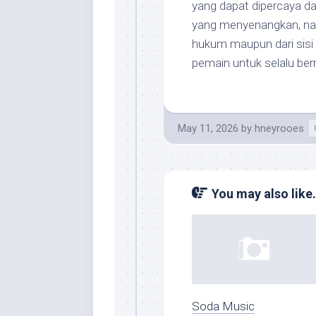
yang dapat dipercaya da
yang menyenangkan, namun
hukum maupun dari sisi 
pemain untuk selalu ber
May 11, 2026
by
hneyrooes
You may also like.
Soda Music