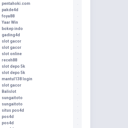
pentahoki.com
pakde4d
foya88
Yaar Win
bokep indo
gading4d
slot gacor
slot gacor
slot online
receh88
slot depo 5k
slot depo 5k
mantul138 login
slot gacor
Balislot
sungaitoto
sungaitoto
situs pos4d
pos4d
pos4d