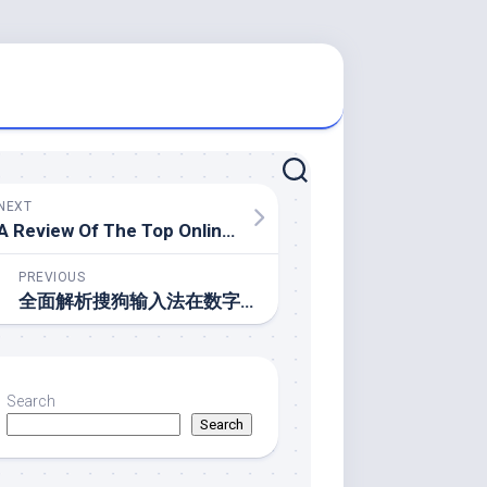
NEXT
A Review Of The Top Online Gaming Websites For Real Money
PREVIOUS
全面解析搜狗输入法在数字时代的核心优势与智能化发展：提升中文输入效率的革命性工具与用户体验升级
Search
Search