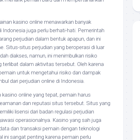
inan kasino online menawarkan banyak
 Indonesia juga perlu berhati-hati. Pemerintah
ang perjudian dalam bentuk apapun, dan ini
e. Situs-situs perjudian yang beroperasi di luar
ah diakses, namun, ini menimbulkan risiko
terlibat dalam aktivitas tersebut. Oleh karena
i pemain untuk mengetahui risiko dan dampak
l dari perjudian online di Indonesia.
h kasino online yang tepat, pemain harus
eamanan dan reputasi situs tersebut. Situs yang
liki lisensi dari badan regulasi perjudian
gawasi operasionalnya. Kasino yang sah juga
data dan transaksi pemain dengan teknologi
Hal ini sangat penting karena pemain perlu