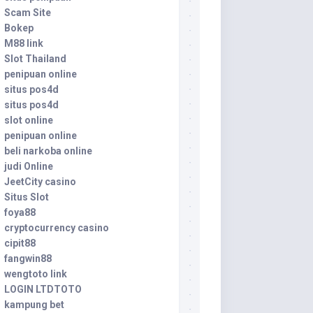
Scam Site
Bokep
M88 link
Slot Thailand
penipuan online
situs pos4d
situs pos4d
slot online
penipuan online
beli narkoba online
judi Online
JeetCity casino
Situs Slot
foya88
cryptocurrency casino
cipit88
fangwin88
wengtoto link
LOGIN LTDTOTO
kampung bet