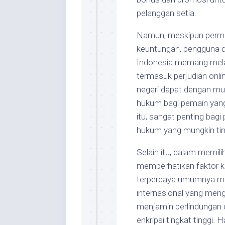
pelanggan setia.
Namun, meskipun perma
keuntungan, pengguna di
Indonesia memang melar
termasuk perjudian onlin
negeri dapat dengan mud
hukum bagi pemain yang 
itu, sangat penting bag
hukum yang mungkin timbu
Selain itu, dalam memili
memperhatikan faktor k
terpercaya umumnya memi
internasional yang men
menjamin perlindungan 
enkripsi tingkat tinggi. 