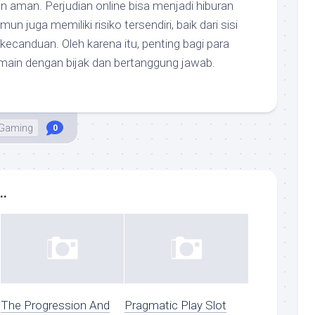
n aman. Perjudian online bisa menjadi hiburan
 juga memiliki risiko tersendiri, baik dari sisi
kecanduan. Oleh karena itu, penting bagi para
main dengan bijak dan bertanggung jawab.
Gaming
0
..
The Progression And
Pragmatic Play Slot