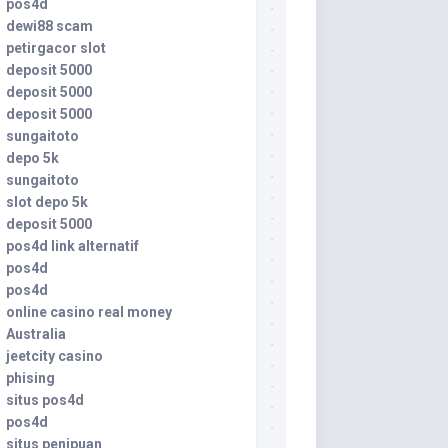
pos4d
dewi88 scam
petirgacor slot
deposit 5000
deposit 5000
deposit 5000
sungaitoto
depo 5k
sungaitoto
slot depo 5k
deposit 5000
pos4d link alternatif
pos4d
pos4d
online casino real money
Australia
jeetcity casino
phising
situs pos4d
pos4d
situs penipuan