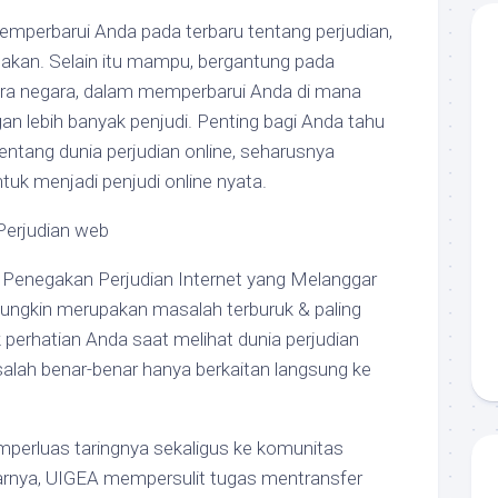
emperbarui Anda pada terbaru tentang perjudian,
takan. Selain itu mampu, bergantung pada
tra negara, dalam memperbarui Anda di mana
n lebih banyak penjudi. Penting bagi Anda tahu
entang dunia perjudian online, seharusnya
tuk menjadi penjudi online nyata.
erjudian web
Penegakan Perjudian Internet yang Melanggar
mungkin merupakan masalah terburuk & paling
perhatian Anda saat melihat dunia perjudian
ah benar-benar hanya berkaitan langsung ke
mperluas taringnya sekaligus ke komunitas
sarnya, UIGEA mempersulit tugas mentransfer