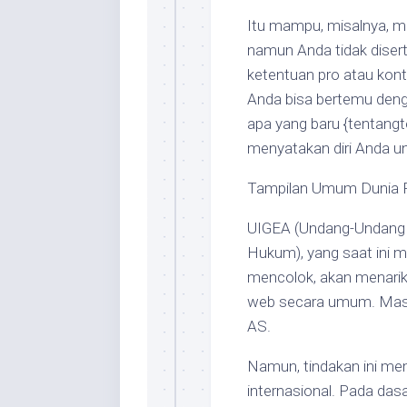
Itu mampu, misalnya, m
namun Anda tidak diser
ketentuan pro atau kon
Anda bisa bertemu denga
apa yang baru {tentangt
menyatakan diri Anda un
Tampilan Umum Dunia P
UIGEA (Undang-Undang 
Hukum), yang saat ini 
mencolok, akan menarik 
web secara umum. Masal
AS.
Namun, tindakan ini me
internasional. Pada da