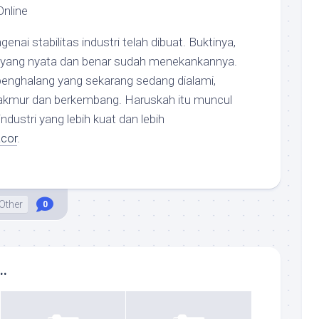
nline
ai stabilitas industri telah dibuat. Buktinya,
 yang nyata dan benar sudah menekankannya.
penghalang yang sekarang sedang dialami,
makmur dan berkembang. Haruskah itu muncul
n industri yang lebih kuat dan lebih
acor
.
Other
0
..