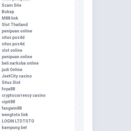
Scam Site
Bokep
M88 link
Slot Thailand
penipuan online
situs pos4d
situs pos4d
slot online
penipuan online
beli narkoba online
judi Online
JeetCity casino
Situs Slot
foya88
cryptocurrency casino
cipit88
fangwin88
wengtoto link
LOGIN LTDTOTO
kampung bet