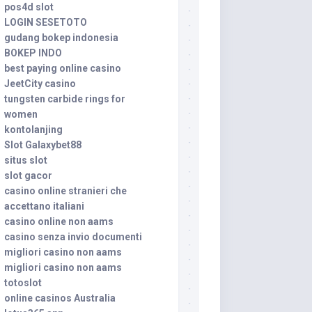
pos4d slot
LOGIN SESETOTO
gudang bokep indonesia
BOKEP INDO
best paying online casino
JeetCity casino
tungsten carbide rings for
women
kontolanjing
Slot Galaxybet88
situs slot
slot gacor
casino online stranieri che
accettano italiani
casino online non aams
casino senza invio documenti
migliori casino non aams
migliori casino non aams
totoslot
online casinos Australia