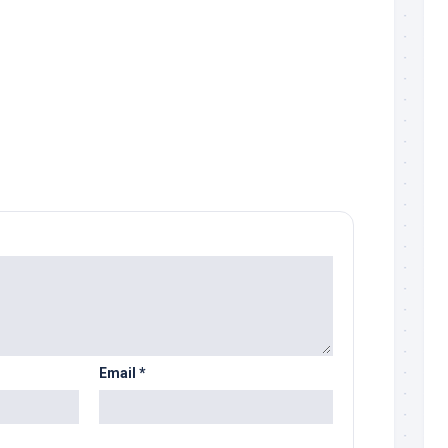
Email
*