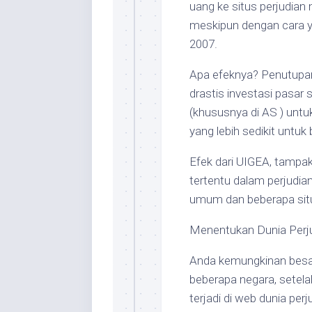
uang ke situs perjudian 
meskipun dengan cara ya
2007.
Apa efeknya? Penutupan 
drastis investasi pasar
(khususnya di AS ) untuk
yang lebih sedikit untuk 
Efek dari UIGEA, tampa
tertentu dalam perjudian
umum dan beberapa situs
Menentukan Dunia Perju
Anda kemungkinan besar
beberapa negara, setela
terjadi di web dunia pe