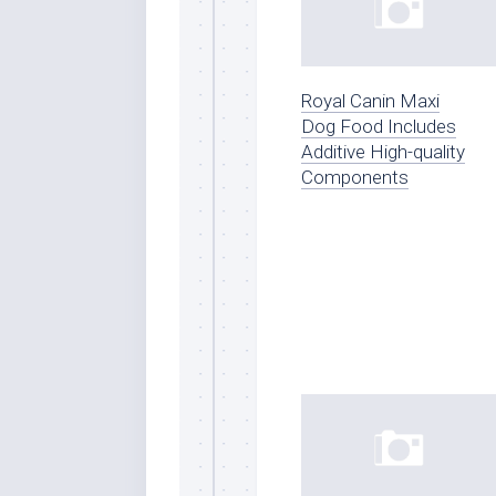
Royal Canin Maxi
Dog Food Includes
Additive High-quality
Components