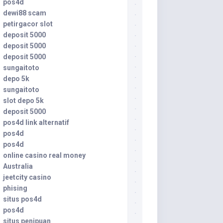
pos4d
dewi88 scam
petirgacor slot
deposit 5000
deposit 5000
deposit 5000
sungaitoto
depo 5k
sungaitoto
slot depo 5k
deposit 5000
pos4d link alternatif
pos4d
pos4d
online casino real money
Australia
jeetcity casino
phising
situs pos4d
pos4d
situs penipuan