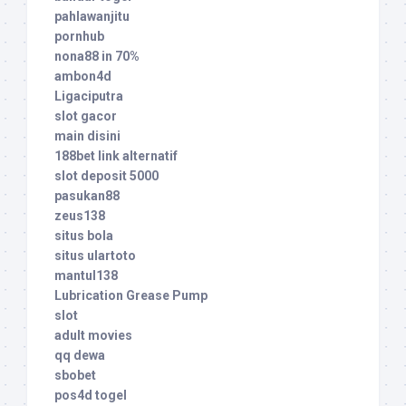
pahlawanjitu
pornhub
nona88 in 70%
ambon4d
Ligaciputra
slot gacor
main disini
188bet link alternatif
slot deposit 5000
pasukan88
zeus138
situs bola
situs ulartoto
mantul138
Lubrication Grease Pump
slot
adult movies
qq dewa
sbobet
pos4d togel