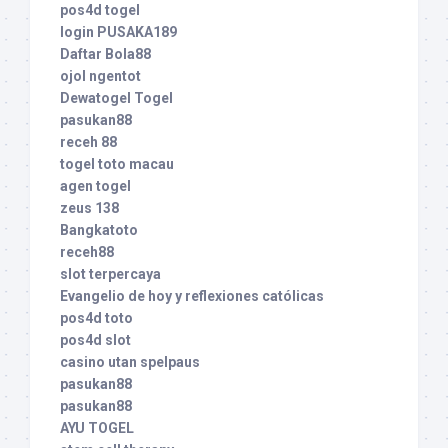
pos4d togel
login PUSAKA189
Daftar Bola88
ojol ngentot
Dewatogel Togel
pasukan88
receh 88
togel toto macau
agen togel
zeus 138
Bangkatoto
receh88
slot terpercaya
Evangelio de hoy y reflexiones católicas
pos4d toto
pos4d slot
casino utan spelpaus
pasukan88
pasukan88
AYU TOGEL