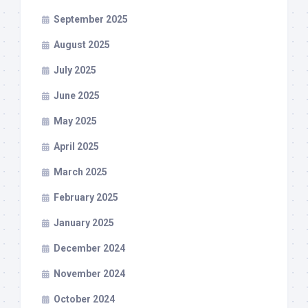
September 2025
August 2025
July 2025
June 2025
May 2025
April 2025
March 2025
February 2025
January 2025
December 2024
November 2024
October 2024