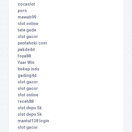
cocaslot
porn
mewah99
slot online
tete gede
slot gacor
pentahoki.com
pakde4d
foya88
Yaar Win
bokep indo
gading4d
slot gacor
slot gacor
slot online
receh88
slot depo 5k
slot depo 5k
mantul138 login
slot gacor