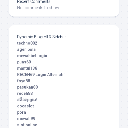
Recent Comments
No comments to show.
Dynamic Blogroll & Sidebar
techno002
agen bola
mewahbet login
puas69
mantul138
RECEH69 Login Alternatif
foya88
pasukan88
receh88
สล็อตpgแท้
cocaslot
porn
mewah99
slot online