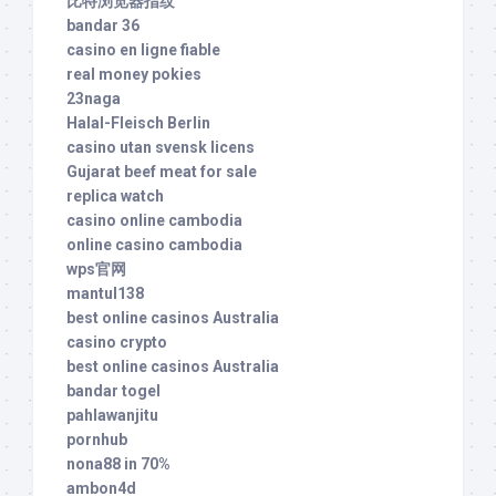
比特浏览器指纹
bandar 36
casino en ligne fiable
real money pokies
23naga
Halal-Fleisch Berlin
casino utan svensk licens
Gujarat beef meat for sale
replica watch
casino online cambodia
online casino cambodia
wps官网
mantul138
best online casinos Australia
casino crypto
best online casinos Australia
bandar togel
pahlawanjitu
pornhub
nona88 in 70%
ambon4d