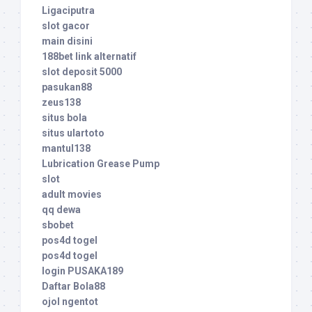
Ligaciputra
slot gacor
main disini
188bet link alternatif
slot deposit 5000
pasukan88
zeus138
situs bola
situs ulartoto
mantul138
Lubrication Grease Pump
slot
adult movies
qq dewa
sbobet
pos4d togel
pos4d togel
login PUSAKA189
Daftar Bola88
ojol ngentot