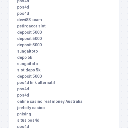
pos4d
pos4d
pos4d
dewi88 scam
petirgacor slot
deposit 5000
deposit 5000
deposit 5000
sungaitoto
depo 5k
sungaitoto
slot depo 5k
deposit 5000
pos4d link alternatif
pos4d
pos4d
online casino real money Australia
jeetcity casino
phising
situs pos4d
pos4d