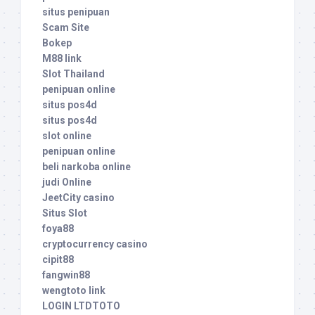
situs penipuan
Scam Site
Bokep
M88 link
Slot Thailand
penipuan online
situs pos4d
situs pos4d
slot online
penipuan online
beli narkoba online
judi Online
JeetCity casino
Situs Slot
foya88
cryptocurrency casino
cipit88
fangwin88
wengtoto link
LOGIN LTDTOTO