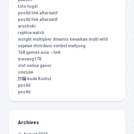
toto togel
pos4d link alternatif
pos4d link alternatif
arushoki
replica watch
insight multiplier dinamis kenaikan multi wild
sejalan distribusi simbol mahjong
168 games asia --link
musang178
slot online gacor
แทงบอล
詐騙 kuda Kontol
pos4d
pos4d
Archives