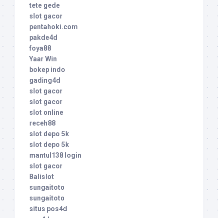
tete gede
slot gacor
pentahoki.com
pakde4d
foya88
Yaar Win
bokep indo
gading4d
slot gacor
slot gacor
slot online
receh88
slot depo 5k
slot depo 5k
mantul138 login
slot gacor
Balislot
sungaitoto
sungaitoto
situs pos4d