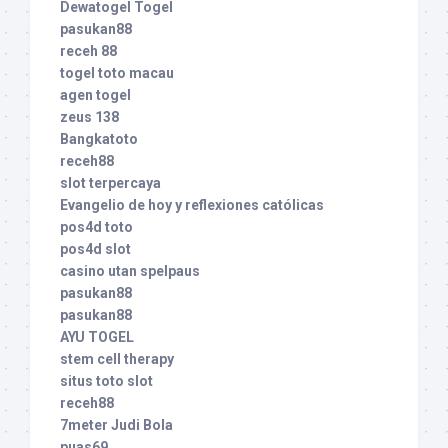
Dewatogel Togel
pasukan88
receh 88
togel toto macau
agen togel
zeus 138
Bangkatoto
receh88
slot terpercaya
Evangelio de hoy y reflexiones católicas
pos4d toto
pos4d slot
casino utan spelpaus
pasukan88
pasukan88
AYU TOGEL
stem cell therapy
situs toto slot
receh88
7meter Judi Bola
puas69