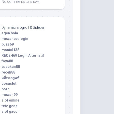
No comments to show.
Dynamic Blogroll & Sidebar
agen bola
mewahbet login
puas69
mantul138
RECEH69 Login Alternatif
foya88
pasukan88
receh88
สล็อตpgแท้
cocaslot
porn
mewah99
slot online
tete gede
slot gacor