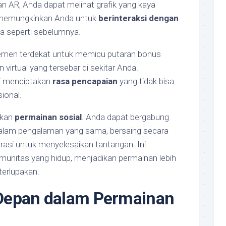
an AR, Anda dapat melihat grafik yang kaya
, memungkinkan Anda untuk
berinteraksi dengan
 seperti sebelumnya.
men terdekat untuk memicu putaran bonus
virtual yang tersebar di sekitar Anda.
i menciptakan
rasa pencapaian
yang tidak bisa
sional.
tkan
permainan sosial
. Anda dapat bergabung
lam pengalaman yang sama, bersaing secara
orasi untuk menyelesaikan tantangan. Ini
nitas yang hidup, menjadikan permainan lebih
erlupakan.
Depan dalam Permainan