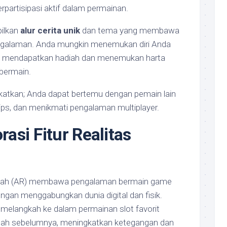
rpartisipasi aktif dalam permainan.
ilkan
alur cerita unik
dan tema yang membawa
engalaman. Anda mungkin menemukan diri Anda
n, mendapatkan hadiah dan menemukan harta
bermain.
gkatkan; Anda dapat bertemu dengan pemain lain
i tips, dan menikmati pengalaman multiplayer.
asi Fitur Realitas
mbah (AR) membawa pengalaman bermain game
engan menggabungkan dunia digital dan fisik.
melangkah ke dalam permainan slot favorit
nah sebelumnya, meningkatkan ketegangan dan