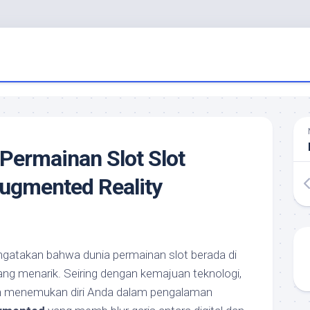
Permainan Slot Slot
Augmented Reality
atakan bahwa dunia permainan slot berada di
ng menarik. Seiring dengan kemajuan teknologi,
 menemukan diri Anda dalam pengalaman