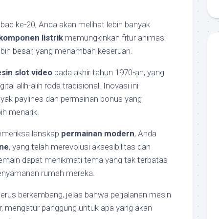
bad ke-20, Anda akan melihat lebih banyak
komponen listrik
memungkinkan fitur animasi
bih besar, yang menambah keseruan.
sin slot video
pada akhir tahun 1970-an, yang
al alih-alih roda tradisional. Inovasi ini
yak paylines dan permainan bonus yang
h menarik.
emeriksa lanskap
permainan modern
, Anda
ine
, yang telah merevolusi aksesibilitas dan
main dapat menikmati tema yang tak terbatas
ri kenyamanan rumah mereka.
terus berkembang, jelas bahwa perjalanan mesin
hir, mengatur panggung untuk apa yang akan