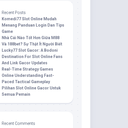
Recent Posts
Komedi77 Slot Online Mudah
Menang Panduan Login Dan Tips
Game
Nhà Cái Nào Tốt Hơn Giữa M88
Và 188bet? Sự Thật Ít Người Biết
Lucky77 Slot Gacor: A Bodoni
Destination For Slot Online Fans
And Link Gacor Updates
Real-Time Strategy Games
Online Understanding Fast-
Paced Tactical Gameplay
Pilihan Slot Online Gacor Untuk
Semua Pemain
Recent Comments