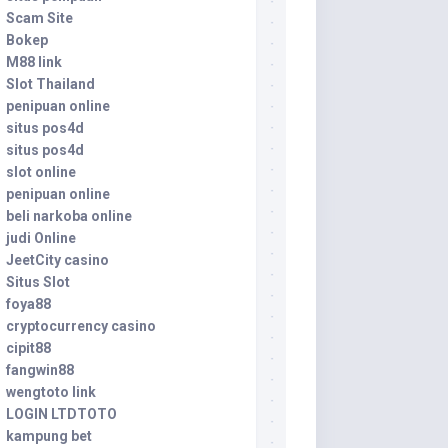
Scam Site
Bokep
M88 link
Slot Thailand
penipuan online
situs pos4d
situs pos4d
slot online
penipuan online
beli narkoba online
judi Online
JeetCity casino
Situs Slot
foya88
cryptocurrency casino
cipit88
fangwin88
wengtoto link
LOGIN LTDTOTO
kampung bet