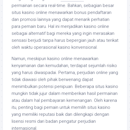
permainan secara real-time. Bahkan, sebagian besar
situs kasino online menawarkan bonus pendaftaran
dan promosi lainnya yang dapat menarik perhatian
para pemain baru. Hal ini menjadikan kasino online
sebagai alternatif bagi mereka yang ingin merasakan
sensasi berjudi tanpa harus bepergian jauh atau terikat
oleh waktu operasional kasino konvensional.
Namun, meskipun kasino online menawarkan
kenyamanan dan kemudahan, terdapat sejumlah risiko
yang harus diwaspadai. Pertama, perjudian online yang
tidak diawasi oleh pihak berwenang dapat
menimbulkan potensi penipuan. Beberapa situs kasino
mungkin tidak jujur dalam memberikan hasil permainan
atau dalam hal pembayaran kemenangan. Oleh karena
itu, penting bagi pemain untuk memilih situs kasino
yang memiliki reputasi baik dan dilengkapi dengan
lisensi resmi dari badan pengatur perjudian
internasional.