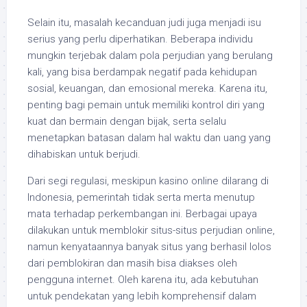
Selain itu, masalah kecanduan judi juga menjadi isu
serius yang perlu diperhatikan. Beberapa individu
mungkin terjebak dalam pola perjudian yang berulang
kali, yang bisa berdampak negatif pada kehidupan
sosial, keuangan, dan emosional mereka. Karena itu,
penting bagi pemain untuk memiliki kontrol diri yang
kuat dan bermain dengan bijak, serta selalu
menetapkan batasan dalam hal waktu dan uang yang
dihabiskan untuk berjudi.
Dari segi regulasi, meskipun kasino online dilarang di
Indonesia, pemerintah tidak serta merta menutup
mata terhadap perkembangan ini. Berbagai upaya
dilakukan untuk memblokir situs-situs perjudian online,
namun kenyataannya banyak situs yang berhasil lolos
dari pemblokiran dan masih bisa diakses oleh
pengguna internet. Oleh karena itu, ada kebutuhan
untuk pendekatan yang lebih komprehensif dalam