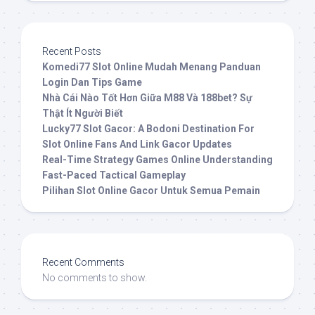
Recent Posts
Komedi77 Slot Online Mudah Menang Panduan
Login Dan Tips Game
Nhà Cái Nào Tốt Hơn Giữa M88 Và 188bet? Sự
Thật Ít Người Biết
Lucky77 Slot Gacor: A Bodoni Destination For
Slot Online Fans And Link Gacor Updates
Real-Time Strategy Games Online Understanding
Fast-Paced Tactical Gameplay
Pilihan Slot Online Gacor Untuk Semua Pemain
Recent Comments
No comments to show.