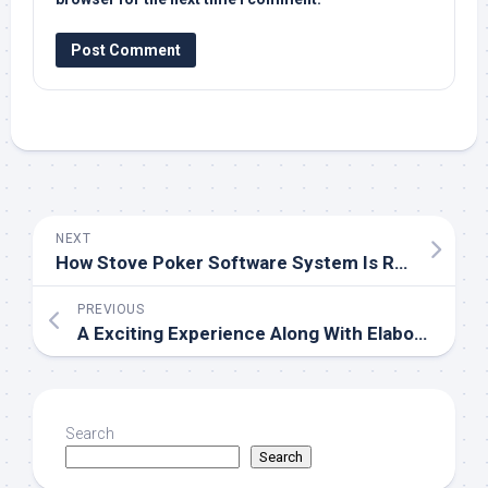
NEXT
How Stove Poker Software System Is Revolutionizing The Way Players Contend And Improve Their Skills In The Whole Number Age
PREVIOUS
A Exciting Experience Along With Elaborate Whole World Of Gambling Houses
Search
Search