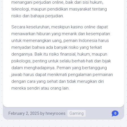
menangani perjudian online, baik dari sisi hukum,
teknologi, maupun pendidikan masyarakat tentang
risiko dan bahaya perjudian.
Secara keseluruhan, meskipun kasino online dapat
menawarkan hiburan yang menarik dan kesempatan
untuk memenangkan uang, pemain Indonesia harus
menyadari bahwa ada banyak risiko yang terkait
dengannya. Baik itu risiko finansial, hukum, maupun
psikologis, penting untuk selalu berhati-hati dan bijak
dalam menghadapinya. Pemain yang bertanggung
jawab harus dapat menikmati pengalaman permainan
dengan cara yang sehat dan tidak merugikan diri
mereka sendiri atau orang lain.
February 2, 2025
by
hneyrooes
Gaming
0