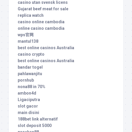
casino utan svensk licens
Gujarat beef meat for sale
replica watch
casino online cambodia
online casino cambodia
wps官网
mantul138
best online casinos Australia
casino crypto
best online casinos Australia
bandar togel
pahlawanjitu
pornhub
nona88 in 70%
ambon4d
Ligaciputra
slot gacor
main disini
188bet link alternatif
slot deposit 5000
pasukan88