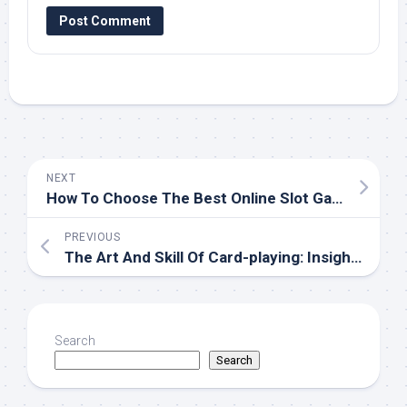
NEXT
How To Choose The Best Online Slot Game For You
PREVIOUS
The Art And Skill Of Card-playing: Insights And Tips For Achiever
Search
Search