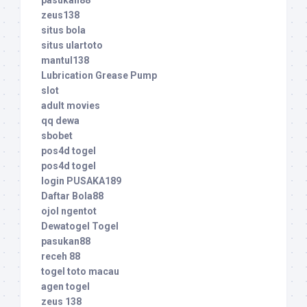
zeus138
situs bola
situs ulartoto
mantul138
Lubrication Grease Pump
slot
adult movies
qq dewa
sbobet
pos4d togel
pos4d togel
login PUSAKA189
Daftar Bola88
ojol ngentot
Dewatogel Togel
pasukan88
receh 88
togel toto macau
agen togel
zeus 138