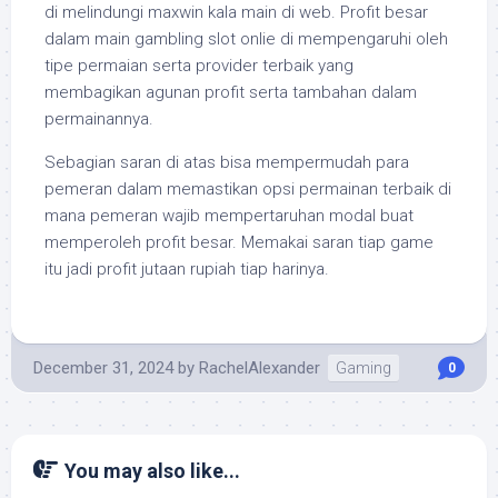
di melindungi maxwin kala main di web. Profit besar
dalam main gambling slot onlie di mempengaruhi oleh
tipe permaian serta provider terbaik yang
membagikan agunan profit serta tambahan dalam
permainannya.
Sebagian saran di atas bisa mempermudah para
pemeran dalam memastikan opsi permainan terbaik di
mana pemeran wajib mempertaruhan modal buat
memperoleh profit besar. Memakai saran tiap game
itu jadi profit jutaan rupiah tiap harinya.
December 31, 2024
by
RachelAlexander
Gaming
0
You may also like...