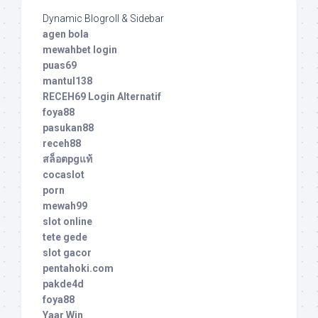
Dynamic Blogroll & Sidebar
agen bola
mewahbet login
puas69
mantul138
RECEH69 Login Alternatif
foya88
pasukan88
receh88
สล็อตpgแท้
cocaslot
porn
mewah99
slot online
tete gede
slot gacor
pentahoki.com
pakde4d
foya88
Yaar Win