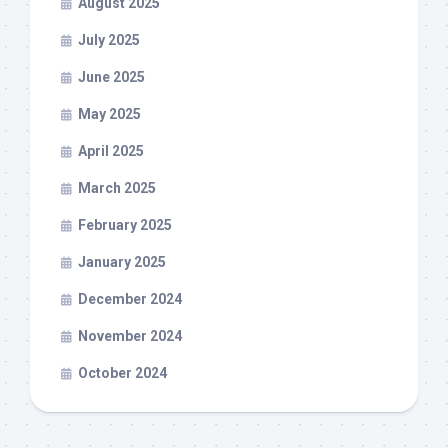
August 2025
July 2025
June 2025
May 2025
April 2025
March 2025
February 2025
January 2025
December 2024
November 2024
October 2024