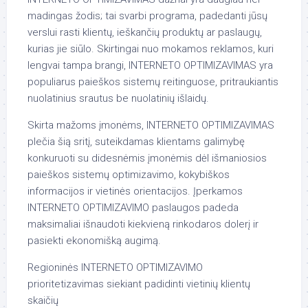
madingas žodis; tai svarbi programa, padedanti jūsų
verslui rasti klientų, ieškančių produktų ar paslaugų,
kurias jie siūlo. Skirtingai nuo mokamos reklamos, kuri
lengvai tampa brangi, INTERNETO OPTIMIZAVIMAS yra
populiarus paieškos sistemų reitinguose, pritraukiantis
nuolatinius srautus be nuolatinių išlaidų.
Skirta mažoms įmonėms, INTERNETO OPTIMIZAVIMAS
plečia šią sritį, suteikdamas klientams galimybę
konkuruoti su didesnėmis įmonėmis dėl išmaniosios
paieškos sistemų optimizavimo, kokybiškos
informacijos ir vietinės orientacijos. Įperkamos
INTERNETO OPTIMIZAVIMO paslaugos padeda
maksimaliai išnaudoti kiekvieną rinkodaros dolerį ir
pasiekti ekonomišką augimą.
Regioninės INTERNETO OPTIMIZAVIMO
prioritetizavimas siekiant padidinti vietinių klientų
skaičių