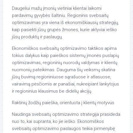
Daugeliui mažų įmonių vietiniai klientai laikomi
pardavimų gyvybės šaltiniu. Regioninis svebsaitų
optimizavimas yra viena iš ekonomiškiausių strategijų,
kaip pasiekti jūsų grupės žmones, kurie aktyviai ieško
jūsų produktų ir paslaugų.
Ekonomiškos svebsaitų optimizavimo taktikos apima
tokius dalykus kaip paieškos sistemų įmonės puslapių
optimizavimas, regioninių nuorodų valdymas ir klientų
nuomonių pateikimas. Dauguma šių veiksmų skatina
jūsų buvimą regioniniuose sąrašuose ir atlasuose,
vairavimą pėsčiomis ar panašiai, nukreipiant lankytojus
ir regioninius klausimus be didelių akcijų.
Raktinių žodžių paieška, orientuota į klientų motyvus
Naudinga svebsaitų optimizavimo strategija prasideda
nuo to, kai supranta, ko jie ieško. Ekonomiškos
svebsaitų optimizavimo paslaugos teikia pirmenybę