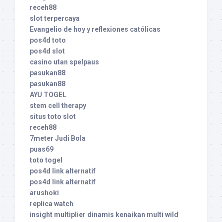
receh88
slot terpercaya
Evangelio de hoy y reflexiones católicas
pos4d toto
pos4d slot
casino utan spelpaus
pasukan88
pasukan88
AYU TOGEL
stem cell therapy
situs toto slot
receh88
7meter Judi Bola
puas69
toto togel
pos4d link alternatif
pos4d link alternatif
arushoki
replica watch
insight multiplier dinamis kenaikan multi wild