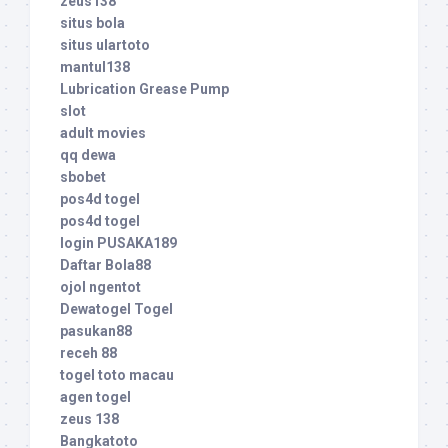
zeus138
situs bola
situs ulartoto
mantul138
Lubrication Grease Pump
slot
adult movies
qq dewa
sbobet
pos4d togel
pos4d togel
login PUSAKA189
Daftar Bola88
ojol ngentot
Dewatogel Togel
pasukan88
receh 88
togel toto macau
agen togel
zeus 138
Bangkatoto