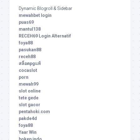
Dynamic Blogroll & Sidebar
mewahbet login
puas69
mantul138
RECEH69 Login Alternatif
foya88
pasukan88
receh88
สล็อตpgแท้
cocaslot
porn
mewah99
slot online
tete gede
slot gacor
pentahoki.com
pakde4d
foya88
Yaar Win
bokep indo