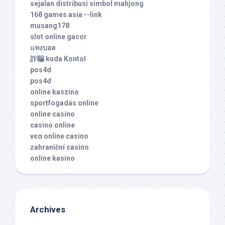
sejalan distribusi simbol mahjong
168 games asia --link
musang178
slot online gacor
แทงบอล
詐騙 kuda Kontol
pos4d
pos4d
online kaszino
sportfogadás online
online casino
casino online
νεα online casino
zahraniční casino
online kasino
Archives