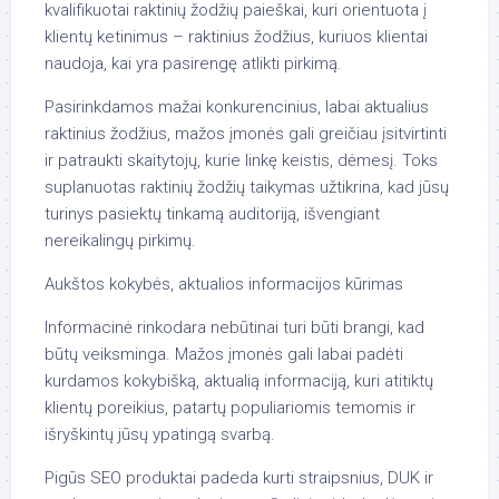
kvalifikuotai raktinių žodžių paieškai, kuri orientuota į
klientų ketinimus – raktinius žodžius, kuriuos klientai
naudoja, kai yra pasirengę atlikti pirkimą.
Pasirinkdamos mažai konkurencinius, labai aktualius
raktinius žodžius, mažos įmonės gali greičiau įsitvirtinti
ir patraukti skaitytojų, kurie linkę keistis, dėmesį. Toks
suplanuotas raktinių žodžių taikymas užtikrina, kad jūsų
turinys pasiektų tinkamą auditoriją, išvengiant
nereikalingų pirkimų.
Aukštos kokybės, aktualios informacijos kūrimas
Informacinė rinkodara nebūtinai turi būti brangi, kad
būtų veiksminga. Mažos įmonės gali labai padėti
kurdamos kokybišką, aktualią informaciją, kuri atitiktų
klientų poreikius, patartų populiariomis temomis ir
išryškintų jūsų ypatingą svarbą.
Pigūs SEO produktai padeda kurti straipsnius, DUK ir