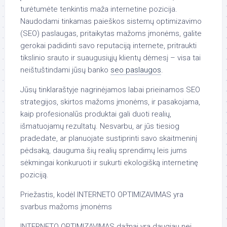
turėtumėte tenkintis maža internetine pozicija.
Naudodami tinkamas paieškos sistemų optimizavimo
(SEO) paslaugas, pritaikytas mažoms įmonėms, galite
gerokai padidinti savo reputaciją internete, pritraukti
tikslinio srauto ir suaugusiųjų klientų dėmesį – visa tai
neištuštindami jūsų banko
seo paslaugos
.
Jūsų tinklaraštyje nagrinėjamos labai prieinamos SEO
strategijos, skirtos mažoms įmonėms, ir pasakojama,
kaip profesionalūs produktai gali duoti realių,
išmatuojamų rezultatų. Nesvarbu, ar jūs tiesiog
pradedate, ar planuojate sustiprinti savo skaitmeninį
pėdsaką, dauguma šių realių sprendimų leis jums
sėkmingai konkuruoti ir sukurti ekologišką internetinę
poziciją.
Priežastis, kodėl INTERNETO OPTIMIZAVIMAS yra
svarbus mažoms įmonėms
INTERNETO OPTIMIZAVIMAS dažnai yra daugiau nei