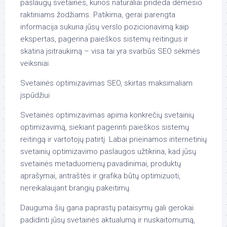
paslaugų svetaines, kurios natūraliai prideda dėmesio
raktiniams žodžiams. Patikima, gerai parengta
informacija sukuria jūsų verslo pozicionavimą kaip
ekspertas, pagerina paieškos sistemų reitingus ir
skatina įsitraukimą – visa tai yra svarbūs SEO sėkmės
veiksniai.
Svetainės optimizavimas SEO, skirtas maksimaliam
įspūdžiui
Svetainės optimizavimas apima konkrečių svetainių
optimizavimą, siekiant pagerinti paieškos sistemų
reitingą ir vartotojų patirtį. Labai prieinamos internetinių
svetainių optimizavimo paslaugos užtikrina, kad jūsų
svetainės metaduomenų pavadinimai, produktų
aprašymai, antraštės ir grafika būtų optimizuoti,
nereikalaujant brangių pakeitimų.
Dauguma šių gana paprastų pataisymų gali gerokai
padidinti jūsų svetainės aktualumą ir nuskaitomumą,