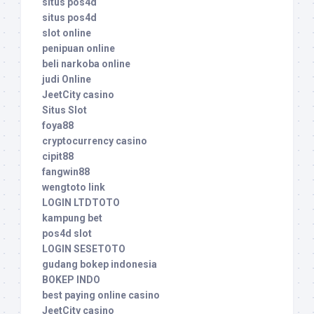
situs pos4d
situs pos4d
slot online
penipuan online
beli narkoba online
judi Online
JeetCity casino
Situs Slot
foya88
cryptocurrency casino
cipit88
fangwin88
wengtoto link
LOGIN LTDTOTO
kampung bet
pos4d slot
LOGIN SESETOTO
gudang bokep indonesia
BOKEP INDO
best paying online casino
JeetCity casino