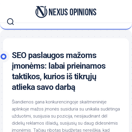
Skip
to
content
SEO paslaugos mažoms
įmonėms: labai prieinamos
taktikos, kurios iš tikrųjų
atlieka savo darbą
Šiandienos gana konkurencingoje skaitmeninėje
aplinkoje mažos įmonės susiduria su unikalia sudėtinga
užduotimi, susijusia su pozicija, nesijaudinant dėl
didelių reklamos išlaidų, susijusių su daug didesnėmis
įmonėmis. Tačiau ribotas biudžetas nereiškia, kad