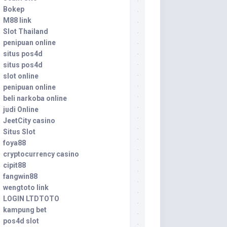
Bokep
M88 link
Slot Thailand
penipuan online
situs pos4d
situs pos4d
slot online
penipuan online
beli narkoba online
judi Online
JeetCity casino
Situs Slot
foya88
cryptocurrency casino
cipit88
fangwin88
wengtoto link
LOGIN LTDTOTO
kampung bet
pos4d slot