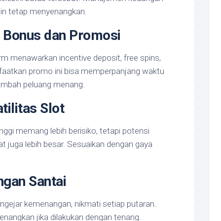
ain tetap menyenangkan.
n Bonus dan Promosi
m menawarkan incentive deposit, free spins,
aatkan promo ini bisa memperpanjang waktu
ambah peluang menang.
tilitas Slot
tinggi memang lebih berisiko, tetapi potensi
t juga lebih besar. Sesuaikan dengan gaya
ngan Santai
mengejar kemenangan, nikmati setiap putaran.
enangkan jika dilakukan dengan tenang.