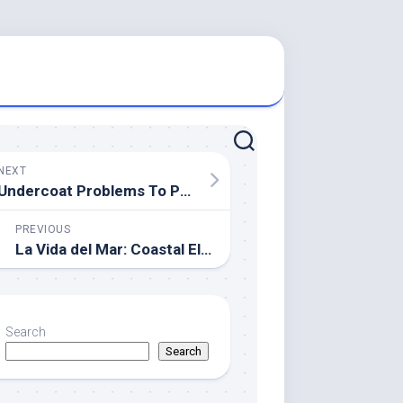
NEXT
Undercoat Problems To Prevent In Online Gaming
PREVIOUS
La Vida del Mar: Coastal Elegance in Wildwood Crest
Search
Search