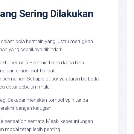
ang Sering Dilakukan
 dalam pola bermain yang justru merugikan.
han yang sebaiknya dihindari:
aktu bermain
Bermain terlalu lama bisa
g dan emosi ikut terlibat.
n permainan
Setiap slot punya aturan berbeda,
a detail sebelum mulai.
egi
Sekadar menekan tombol spin tanpa
berakhir dengan kerugian.
le sensation semata
Meski keberuntungan
 modal tetap lebih penting.