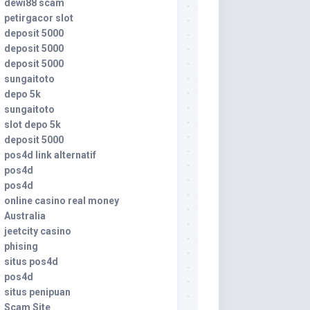
dewi88 scam
petirgacor slot
deposit 5000
deposit 5000
deposit 5000
sungaitoto
depo 5k
sungaitoto
slot depo 5k
deposit 5000
pos4d link alternatif
pos4d
pos4d
online casino real money
Australia
jeetcity casino
phising
situs pos4d
pos4d
situs penipuan
Scam Site