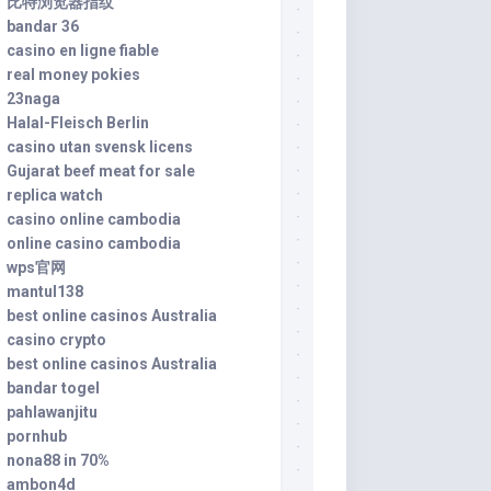
比特浏览器指纹
bandar 36
casino en ligne fiable
real money pokies
23naga
Halal-Fleisch Berlin
casino utan svensk licens
Gujarat beef meat for sale
replica watch
casino online cambodia
online casino cambodia
wps官网
mantul138
best online casinos Australia
casino crypto
best online casinos Australia
bandar togel
pahlawanjitu
pornhub
nona88 in 70%
ambon4d