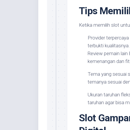
Tips Memil
Ketika memilih slot untu
Provider terpercaya
terbukti kualitasnya.
Review pemain lain
kemenangan dan fit
Tema yang sesuai s
temanya sesuai den
Ukuran taruhan fleks
taruhan agar bisa 
Slot Gampa