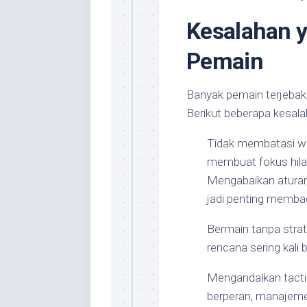
Kesalahan y
Pemain
Banyak pemain terjebak
Berikut beberapa kesala
Tidak membatasi w
membuat fokus hilan
Mengabaikan atura
jadi penting membac
Bermain tanpa strat
rencana sering kali 
Mengandalkan tacti
berperan, manajemen