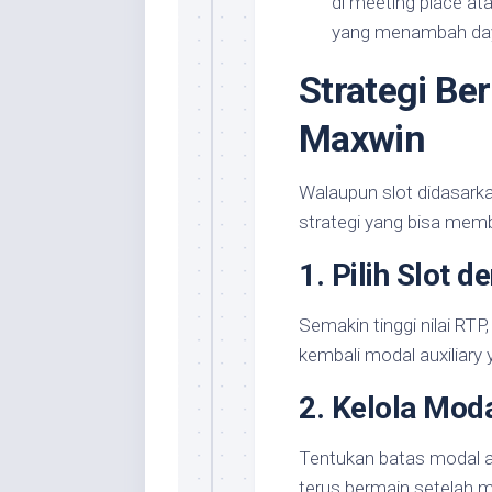
di meeting place at
yang menambah daya
Strategi B
Maxwin
Walaupun slot didasark
strategi yang bisa me
1. Pilih Slot 
Semakin tinggi nilai R
kembali modal auxiliary
2. Kelola Mod
Tentukan batas modal au
terus bermain setelah 