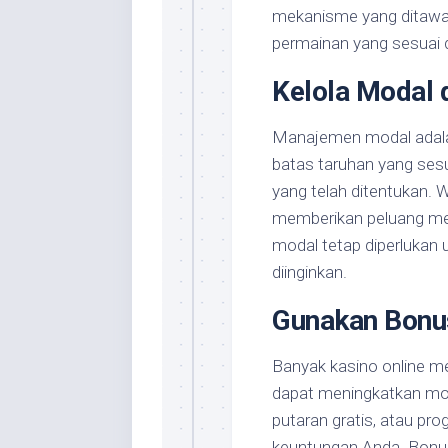
mekanisme yang ditawar
permainan yang sesuai d
Kelola Modal 
Manajemen modal adalah
batas taruhan yang ses
yang telah ditentukan. 
memberikan peluang mena
modal tetap diperlukan 
diinginkan.
Gunakan Bonu
Banyak kasino online 
dapat meningkatkan mo
putaran gratis, atau pr
keuntungan Anda. Bonu