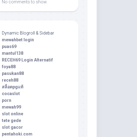
No comments to show.
Dynamic Blogroll & Sidebar
mewahbet login
puas69
mantul138
RECEH69 Login Alternatif
foya88
pasukan88
receh88
สล็อตpgแท้
cocaslot
porn
mewah99
slot online
tete gede
slot gacor
pentahoki.com