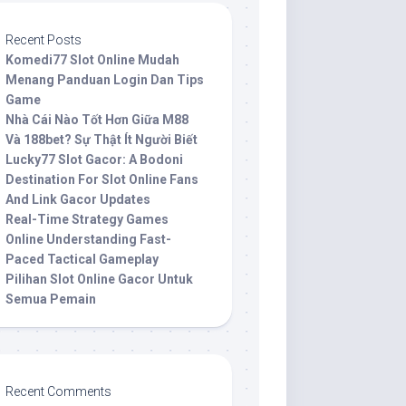
Recent Posts
Komedi77 Slot Online Mudah
Menang Panduan Login Dan Tips
Game
Nhà Cái Nào Tốt Hơn Giữa M88
Và 188bet? Sự Thật Ít Người Biết
Lucky77 Slot Gacor: A Bodoni
Destination For Slot Online Fans
And Link Gacor Updates
Real-Time Strategy Games
Online Understanding Fast-
Paced Tactical Gameplay
Pilihan Slot Online Gacor Untuk
Semua Pemain
Recent Comments