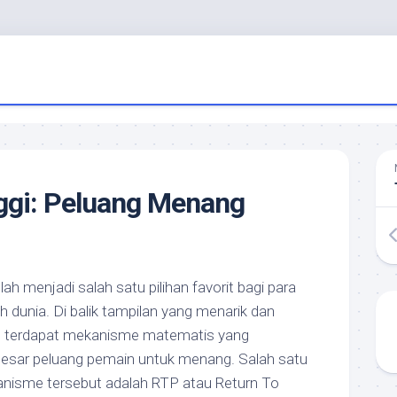
ggi: Peluang Menang
lah menjadi salah satu pilihan favorit bagi para
h dunia. Di balik tampilan yang menarik dan
 terdapat mekanisme matematis yang
esar peluang pemain untuk menang. Salah satu
anisme tersebut adalah RTP atau Return To