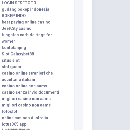
LOGIN SESETOTO
gudang bokep indonesia
BOKEP INDO
best paying online casino
JeetCity casino
tungsten carbide rings for
women
kontolanjing
Slot Galaxybet88
situs slot
slot gacor
casino online stranieri che
accettano italiani
casino online non aams
casino senza invio documenti
migliori casino non aams
migliori casino non aams
totoslot
online casinos Australia
lotus365 app