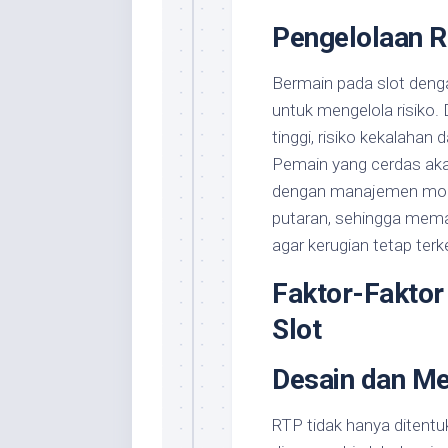
Pengelolaan R
Bermain pada slot denga
untuk mengelola risiko
tinggi, risiko kekalahan
Pemain yang cerdas ak
dengan manajemen moda
putaran, sehingga mem
agar kerugian tetap terke
Faktor-Fakto
Slot
Desain dan M
RTP tidak hanya ditentu