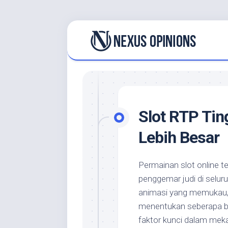
Skip
to
content
Slot RTP Tin
Lebih Besar
Permainan slot online te
penggemar judi di seluru
animasi yang memukau,
menentukan seberapa b
faktor kunci dalam mek