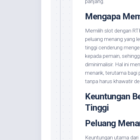
panjang.
Mengapa Memil
Memilih slot dengan RTP
peluang menang yang leb
tinggi cenderung menge
kepada pemain, sehingg
diminimalisir. Hal ini m
menarik, terutama bagi 
tanpa harus khawatir den
Keuntungan B
Tinggi
Peluang Menan
Keuntungan utama dari 