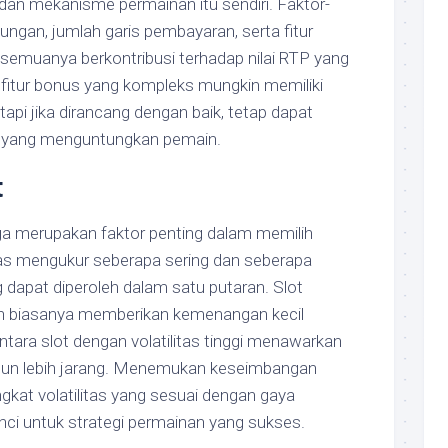
 dan mekanisme permainan itu sendiri. Faktor-
lungan, jumlah garis pembayaran, serta fitur
semuanya berkontribusi terhadap nilai RTP yang
 fitur bonus yang kompleks mungkin memiliki
tapi jika dirancang dengan baik, tetap dapat
 yang menguntungkan pemain.
t
juga merupakan faktor penting dalam memilih
itas mengukur seberapa sering dan seberapa
dapat diperoleh dalam satu putaran. Slot
dah biasanya memberikan kemenangan kecil
tara slot dengan volatilitas tinggi menawarkan
n lebih jarang. Menemukan keseimbangan
ngkat volatilitas yang sesuai dengan gaya
ci untuk strategi permainan yang sukses.