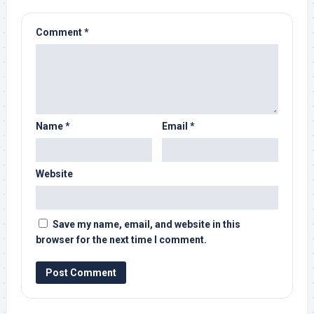
Comment
*
Name
*
Email
*
Website
Save my name, email, and website in this
browser for the next time I comment.