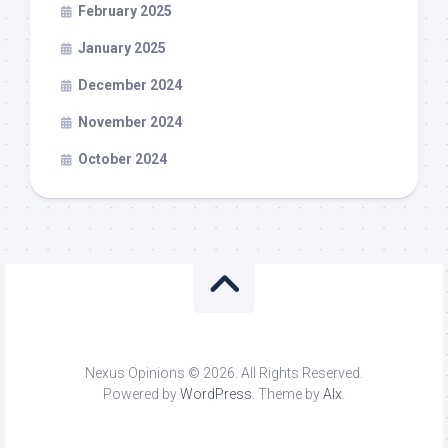
February 2025
January 2025
December 2024
November 2024
October 2024
Nexus Opinions © 2026. All Rights Reserved.
Powered by
WordPress
. Theme by
Alx
.