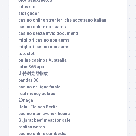
situs slot
slot gacor
casino online stranieri che accettano italiani
casino online non aams
casino senza invio documenti
migliori casino non aams
migliori casino non aams
totoslot
online casinos Australia
lotus365 app
比特浏览器指纹
bandar 36
casino en ligne fiable
real money pokies
23naga
Halal-Fleisch Berlin
casino utan svensk licens
Gujarat beef meat for sale
replica watch
casino online cambodia