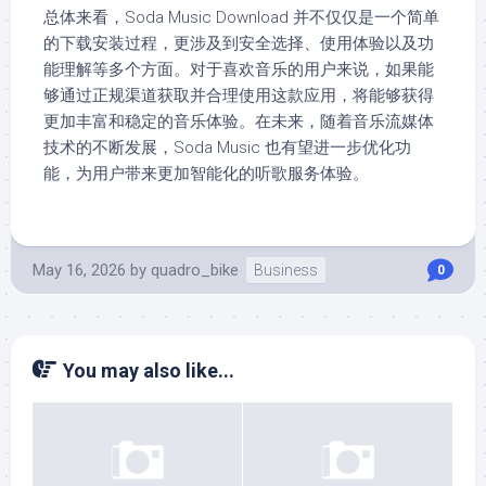
总体来看，Soda Music Download 并不仅仅是一个简单
的下载安装过程，更涉及到安全选择、使用体验以及功
能理解等多个方面。对于喜欢音乐的用户来说，如果能
够通过正规渠道获取并合理使用这款应用，将能够获得
更加丰富和稳定的音乐体验。在未来，随着音乐流媒体
技术的不断发展，Soda Music 也有望进一步优化功
能，为用户带来更加智能化的听歌服务体验。
May 16, 2026
by
quadro_bike
Business
0
You may also like...