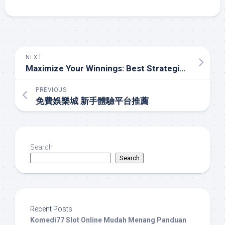
NEXT
Maximize Your Winnings: Best Strategies For Online Gambling Websites
PREVIOUS
免費娛樂城 新手體驗平台推薦
Search
Search
Recent Posts
Komedi77 Slot Online Mudah Menang Panduan