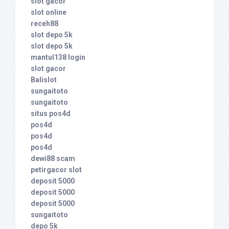
slot gacor
slot online
receh88
slot depo 5k
slot depo 5k
mantul138 login
slot gacor
Balislot
sungaitoto
sungaitoto
situs pos4d
pos4d
pos4d
pos4d
dewi88 scam
petirgacor slot
deposit 5000
deposit 5000
deposit 5000
sungaitoto
depo 5k