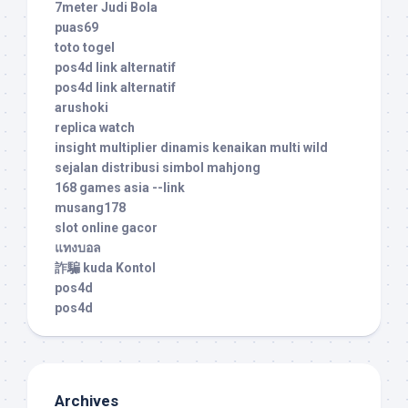
7meter Judi Bola
puas69
toto togel
pos4d link alternatif
pos4d link alternatif
arushoki
replica watch
insight multiplier dinamis kenaikan multi wild
sejalan distribusi simbol mahjong
168 games asia --link
musang178
slot online gacor
แทงบอล
詐騙 kuda Kontol
pos4d
pos4d
Archives