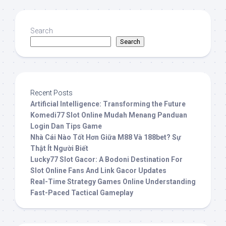
Search
Search
Recent Posts
Artificial Intelligence: Transforming the Future
Komedi77 Slot Online Mudah Menang Panduan
Login Dan Tips Game
Nhà Cái Nào Tốt Hơn Giữa M88 Và 188bet? Sự
Thật Ít Người Biết
Lucky77 Slot Gacor: A Bodoni Destination For
Slot Online Fans And Link Gacor Updates
Real-Time Strategy Games Online Understanding
Fast-Paced Tactical Gameplay