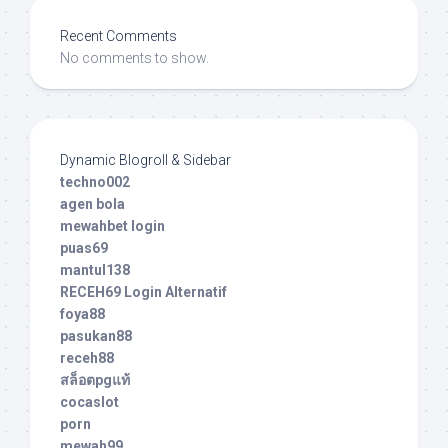
Recent Comments
No comments to show.
Dynamic Blogroll & Sidebar
techno002
agen bola
mewahbet login
puas69
mantul138
RECEH69 Login Alternatif
foya88
pasukan88
receh88
สล็อตpgแท้
cocaslot
porn
mewah99