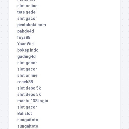
slot online
tete gede
slot gacor
pentahoki.com
pakde4d
foya88
Yaar Win
bokep indo
gading4d
slot gacor
slot gacor
slot online
receh88
slot depo 5k
slot depo 5k
mantul138 login
slot gacor
Balislot
sungaitoto
sungaitoto