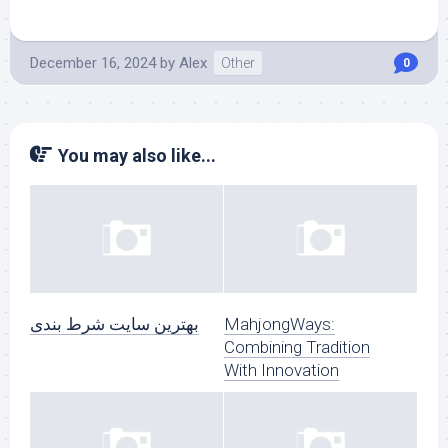
December 16, 2024
by
Alex
Other
0
You may also like...
بهترین سایت شرط بندی
MahjongWays:
Combining Tradition
With Innovation