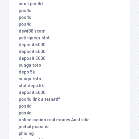
situs pos4d
pos4d
pos4d
pos4d
dewi88 scam
petirgacor slot
deposit 5000
deposit 5000
deposit 5000
sungaitoto
depo 5k
sungaitoto
slot depo 5k
deposit 5000
pos4d link alternatif
pos4d
pos4d
online casino real money Australia
jeetcity casino
phising