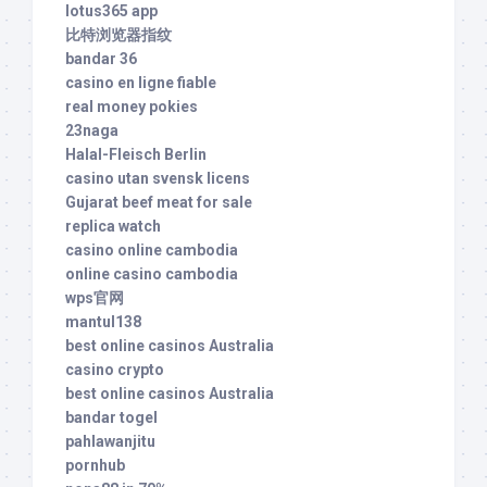
lotus365 app
比特浏览器指纹
bandar 36
casino en ligne fiable
real money pokies
23naga
Halal-Fleisch Berlin
casino utan svensk licens
Gujarat beef meat for sale
replica watch
casino online cambodia
online casino cambodia
wps官网
mantul138
best online casinos Australia
casino crypto
best online casinos Australia
bandar togel
pahlawanjitu
pornhub