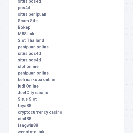
situs pos4d
pos4d
situs penipuan
Scam Site
Bokep
M88 link
Slot Thailand
penipuan online
situs pos4d
situs pos4d
slot online
penipuan online
beli narkoba online
judi Online
JeetCity casino
Situs Slot
foya88
cryptocurrency casino
cipit88
fangwin88
wengtoto link