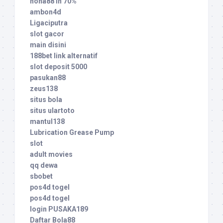
nona88 in 70%
ambon4d
Ligaciputra
slot gacor
main disini
188bet link alternatif
slot deposit 5000
pasukan88
zeus138
situs bola
situs ulartoto
mantul138
Lubrication Grease Pump
slot
adult movies
qq dewa
sbobet
pos4d togel
pos4d togel
login PUSAKA189
Daftar Bola88