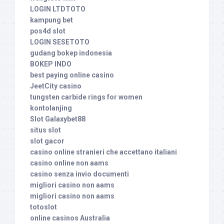
LOGIN LTDTOTO
kampung bet
pos4d slot
LOGIN SESETOTO
gudang bokep indonesia
BOKEP INDO
best paying online casino
JeetCity casino
tungsten carbide rings for women
kontolanjing
Slot Galaxybet88
situs slot
slot gacor
casino online stranieri che accettano italiani
casino online non aams
casino senza invio documenti
migliori casino non aams
migliori casino non aams
totoslot
online casinos Australia