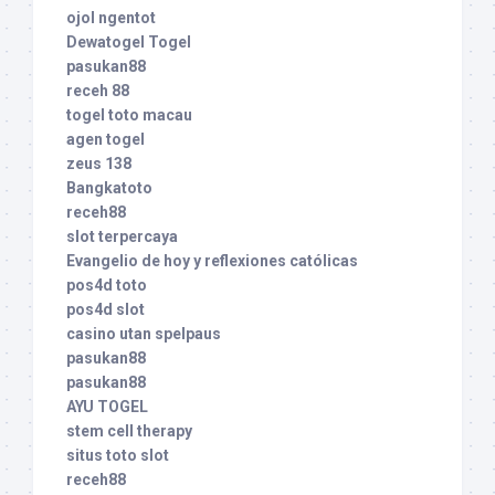
ojol ngentot
Dewatogel Togel
pasukan88
receh 88
togel toto macau
agen togel
zeus 138
Bangkatoto
receh88
slot terpercaya
Evangelio de hoy y reflexiones católicas
pos4d toto
pos4d slot
casino utan spelpaus
pasukan88
pasukan88
AYU TOGEL
stem cell therapy
situs toto slot
receh88