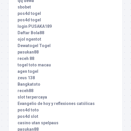
qq dewa
sbobet
pos4d togel
pos4d togel
login PUSAKA189
Daftar Bola88
ojol ngentot
Dewatogel Togel
pasukan88
receh 88
togel toto macau
agen togel
zeus 138
Bangkatoto
receh88
slot terpercaya
Evangelio de hoy y reflexiones católicas
pos4d toto
pos4d slot
casino utan spelpaus
pasukan88