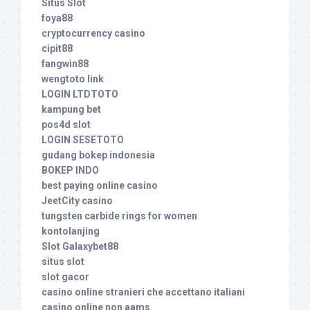
Situs Slot
foya88
cryptocurrency casino
cipit88
fangwin88
wengtoto link
LOGIN LTDTOTO
kampung bet
pos4d slot
LOGIN SESETOTO
gudang bokep indonesia
BOKEP INDO
best paying online casino
JeetCity casino
tungsten carbide rings for women
kontolanjing
Slot Galaxybet88
situs slot
slot gacor
casino online stranieri che accettano italiani
casino online non aams