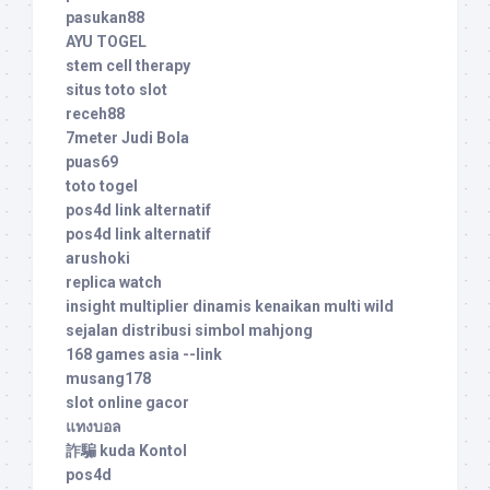
pasukan88
AYU TOGEL
stem cell therapy
situs toto slot
receh88
7meter Judi Bola
puas69
toto togel
pos4d link alternatif
pos4d link alternatif
arushoki
replica watch
insight multiplier dinamis kenaikan multi wild
sejalan distribusi simbol mahjong
168 games asia --link
musang178
slot online gacor
แทงบอล
詐騙 kuda Kontol
pos4d