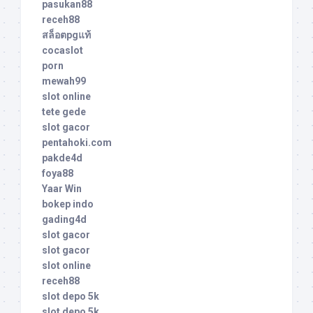
pasukan88
receh88
สล็อตpgแท้
cocaslot
porn
mewah99
slot online
tete gede
slot gacor
pentahoki.com
pakde4d
foya88
Yaar Win
bokep indo
gading4d
slot gacor
slot gacor
slot online
receh88
slot depo 5k
slot depo 5k